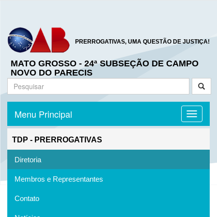
PRERROGATIVAS, UMA QUESTÃO DE JUSTIÇA!
MATO GROSSO - 24ª SUBSEÇÃO DE CAMPO
NOVO DO PARECIS
Menu Principal
Toggle n
TDP - PRERROGATIVAS
Diretoria
Membros e Representantes
Contato