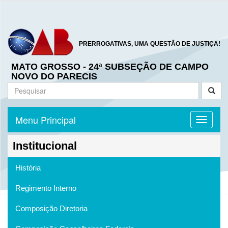
PRERROGATIVAS, UMA QUESTÃO DE JUSTIÇA!
MATO GROSSO - 24ª SUBSEÇÃO DE CAMPO
NOVO DO PARECIS
Menu Principal
Toggle n
Institucional
História
Regimento Interno
Composição Diretoria