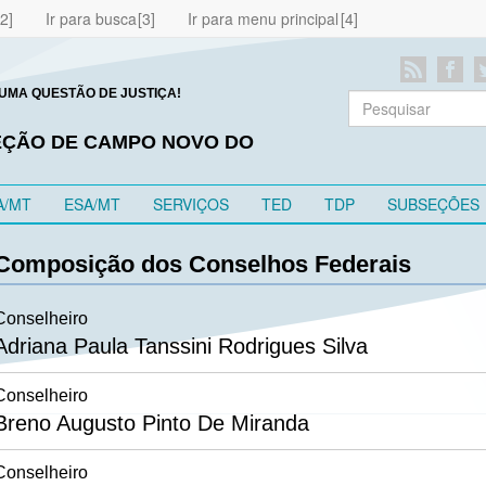
Ir para busca
Ir para menu principal
UMA QUESTÃO DE JUSTIÇA!
SEÇÃO DE CAMPO NOVO DO
A/MT
ESA/MT
SERVIÇOS
TED
TDP
SUBSEÇÕES
Composição dos Conselhos Federais
Conselheiro
Adriana Paula Tanssini Rodrigues Silva
Conselheiro
Breno Augusto Pinto De Miranda
Conselheiro