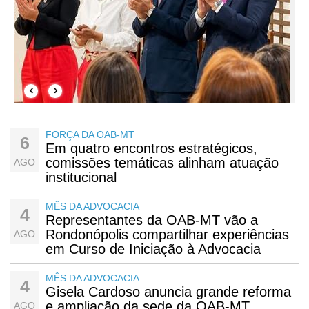
‹
›
FORÇA DA OAB-MT
6
Em quatro encontros estratégicos,
comissões temáticas alinham atuação
AGO
institucional
MÊS DA ADVOCACIA
4
Representantes da OAB-MT vão a
Rondonópolis compartilhar experiências
AGO
em Curso de Iniciação à Advocacia
MÊS DA ADVOCACIA
4
Gisela Cardoso anuncia grande reforma
e ampliação da sede da OAB-MT
AGO